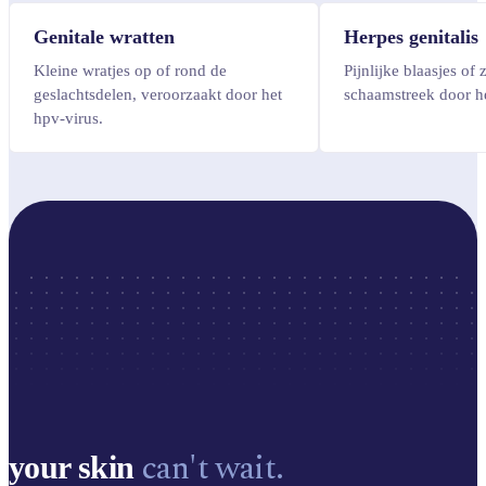
Genitale wratten
Herpes genitalis
Kleine wratjes op of rond de
Pijnlijke blaasjes of 
geslachtsdelen, veroorzaakt door het
schaamstreek door he
hpv-virus.
can't wait.
your skin