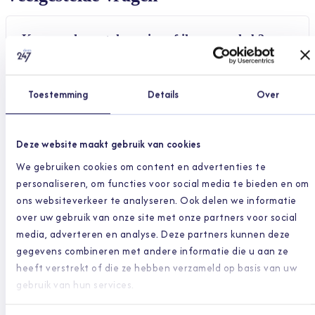
Kan een dermatoloog zien of ik een soa heb?
Een dermatoloog kan zichtbare huidklachten beoordelen en
vertellen waar het beeld bij past. Niet elke soa is aan de huid
Toestemming
Details
Over
te zien; voor volledige zekerheid is soms een test nodig.
Deze website maakt gebruik van cookies
Welke soa's geven huidklachten?
We gebruiken cookies om content en advertenties te
Onder meer genitale wratten, herpes genitalis en schaamluis.
personaliseren, om functies voor social media te bieden en om
Elk heeft een eigen pagina met uitleg.
ons websiteverkeer te analyseren. Ook delen we informatie
over uw gebruik van onze site met onze partners voor social
media, adverteren en analyse. Deze partners kunnen deze
gegevens combineren met andere informatie die u aan ze
Moet ik me laten testen?
heeft verstrekt of die ze hebben verzameld op basis van uw
Twijfel je of heb je onveilig contact gehad, dan is testen
gebruik van hun services.
verstandig, bijvoorbeeld via de huisarts of de GGD. De
dermatoloog adviseert je hierover.