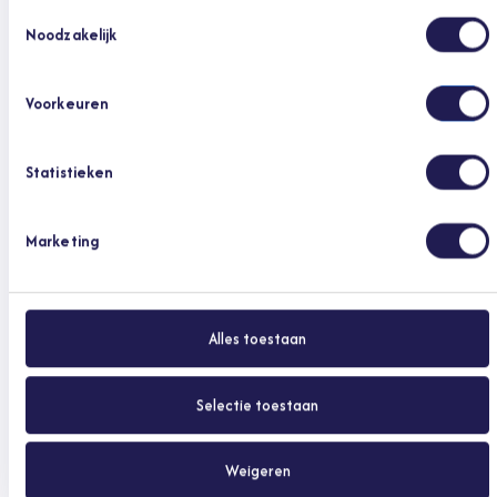
Toestemmingsselectie
Noodzakelijk
Is een online consult discreet?
Voorkeuren
Ja. Je uploadt je foto's beveiligd via de app en alleen de
behandelend dermatoloog beoordeelt ze.
Statistieken
Marketing
Bronnen en meer informatie
Soa (Thuisarts.nl)
Alles toestaan
Bron: Thuisarts.nl
Selectie toestaan
Weigeren