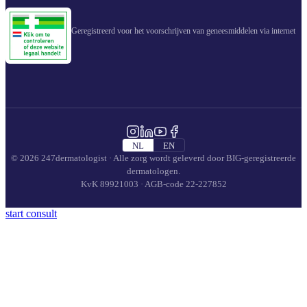
Geregistreerd voor het voorschrijven van geneesmiddelen via internet
NL
EN
© 2026 247dermatologist · Alle zorg wordt geleverd door BIG-geregistreerde
dermatologen.
KvK 89921003 · AGB-code 22-227852
start consult