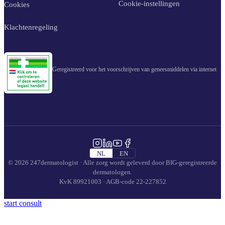
Cookie-instellingen
Cookies
Klachtenregeling
Geregistreerd voor het voorschrijven van geneesmiddelen via internet
NL
EN
© 2026 247dermatologist · Alle zorg wordt geleverd door BIG-geregistreerde
dermatologen.
KvK 89921003 · AGB-code 22-227852
start consult