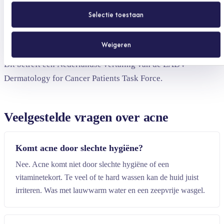
bij acne-achtige uitslag door kankerbehandeling,
Selectie toestaan
omdat die de huid juist nog meer uitdrogen. Bij twijfel
overleg met je arts.
Weigeren
Dit betreft een Nederlandse vertaling van de EADV
Dermatology for Cancer Patients Task Force.
Veelgestelde vragen over acne
Komt acne door slechte hygiëne?
Nee. Acne komt niet door slechte hygiëne of een
vitaminetekort. Te veel of te hard wassen kan de huid juist
irriteren. Was met lauwwarm water en een zeepvrije wasgel.