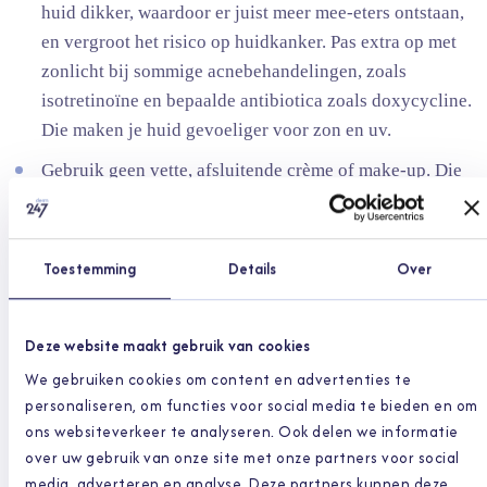
huid dikker, waardoor er juist meer mee-eters ontstaan,
en vergroot het risico op huidkanker. Pas extra op met
zonlicht bij sommige acnebehandelingen, zoals
isotretinoïne en bepaalde antibiotica zoals doxycycline.
Die maken je huid gevoeliger voor zon en uv.
Gebruik geen vette, afsluitende crème of make-up. Die
verstopt de haarzakjes en geeft meer mee-eters en
puistjes. Gebruik je toch make-up, kies dan olievrije
producten en haal ze aan het eind van de dag eraf.
Toestemming
Details
Over
Acne-achtige uitslag bij
Deze website maakt gebruik van cookies
kankerbehandeling
We gebruiken cookies om content en advertenties te
personaliseren, om functies voor social media te bieden en om
Sommige kankerbehandelingen geven een bijwerking die op
ons websiteverkeer te analyseren. Ook delen we informatie
over uw gebruik van onze site met onze partners voor social
acne lijkt. Toch is het net anders: gewone jeugdpuistjes
media, adverteren en analyse. Deze partners kunnen deze